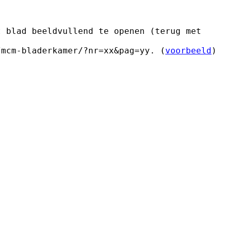
t blad beeldvullend te openen (terug met
/mcm-bladerkamer/?nr=xx&pag=yy. (
voorbeeld
)